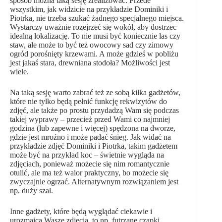
sposób można taką sesję zrealizować. Przede
wszystkim, jak widzicie na przykładzie Dominiki i
Piotrka, nie trzeba szukać żadnego specjalnego miejsca.
Wystarczy uważnie rozejrzeć się wokół, aby dostrzec
idealną lokalizację. To nie musi być koniecznie las czy
staw, ale może to być też owocowy sad czy zimowy
ogród porośnięty krzewami. A może gdzieś w pobliżu
jest jakaś stara, drewniana stodoła? Możliwości jest
wiele.
Na taką sesję warto zabrać też ze sobą kilka gadżetów,
które nie tylko będą pełnić funkcję rekwizytów do
zdjęć, ale także po prostu przydadzą Wam się podczas
takiej wyprawy – przecież przed Wami co najmniej
godzina (lub zapewne i więcej) spędzona na dworze,
gdzie jest mroźno i może padać śnieg. Jak widać na
przykładzie zdjęć Dominiki i Piotrka, takim gadżetem
może być na przykład koc – świetnie wygląda na
zdjęciach, ponieważ możecie się nim romantycznie
otulić, ale ma też walor praktyczny, bo możecie się
zwyczajnie ogrzać. Alternatywnym rozwiązaniem jest
np. duży szal.
Inne gadżety, które będą wyglądać ciekawie i
urozmaicą Wasze zdjęcia, to np. futrzane czapki,