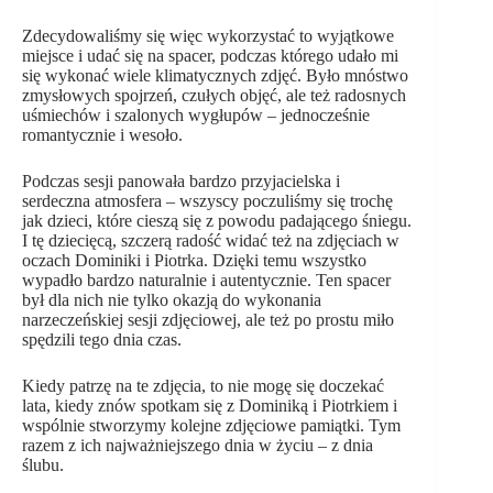
Zdecydowaliśmy się więc wykorzystać to wyjątkowe
miejsce i udać się na spacer, podczas którego udało mi
się wykonać wiele klimatycznych zdjęć. Było mnóstwo
zmysłowych spojrzeń, czułych objęć, ale też radosnych
uśmiechów i szalonych wygłupów – jednocześnie
romantycznie i wesoło.
Podczas sesji panowała bardzo przyjacielska i
serdeczna atmosfera – wszyscy poczuliśmy się trochę
jak dzieci, które cieszą się z powodu padającego śniegu.
I tę dziecięcą, szczerą radość widać też na zdjęciach w
oczach Dominiki i Piotrka. Dzięki temu wszystko
wypadło bardzo naturalnie i autentycznie. Ten spacer
był dla nich nie tylko okazją do wykonania
narzeczeńskiej sesji zdjęciowej, ale też po prostu miło
spędzili tego dnia czas.
Kiedy patrzę na te zdjęcia, to nie mogę się doczekać
lata, kiedy znów spotkam się z Dominiką i Piotrkiem i
wspólnie stworzymy kolejne zdjęciowe pamiątki. Tym
razem z ich najważniejszego dnia w życiu – z dnia
ślubu.