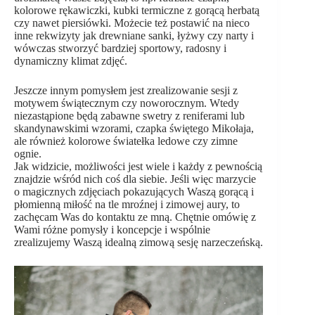
kolorowe rękawiczki, kubki termiczne z gorącą herbatą
czy nawet piersiówki. Możecie też postawić na nieco
inne rekwizyty jak drewniane sanki, łyżwy czy narty i
wówczas stworzyć bardziej sportowy, radosny i
dynamiczny klimat zdjęć.
Jeszcze innym pomysłem jest zrealizowanie sesji z
motywem świątecznym czy noworocznym. Wtedy
niezastąpione będą zabawne swetry z reniferami lub
skandynawskimi wzorami, czapka świętego Mikołaja,
ale również kolorowe światełka ledowe czy zimne
ognie.
Jak widzicie, możliwości jest wiele i każdy z pewnością
znajdzie wśród nich coś dla siebie. Jeśli więc marzycie
o magicznych zdjęciach pokazujących Waszą gorącą i
płomienną miłość na tle mroźnej i zimowej aury, to
zachęcam Was do kontaktu ze mną. Chętnie omówię z
Wami różne pomysły i koncepcje i wspólnie
zrealizujemy Waszą idealną zimową sesję narzeczeńską.