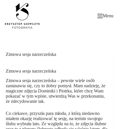
Przejdź
do
treści
Menu
Zimowa sesja narzeczeńska
Zimowa sesja narzeczeńska
Zimowa sesja narzeczeńska – pewnie wiele osób
zastanawia się, czy to dobry pomysł. Mam nadzieję, że
magiczne zdjęcia Dominiki i Piotrka, które chcę Wam
pokazać w tym wpisie, utwierdzą Was w przekonaniu,
że zdecydowanie tak.
Co ciekawe, przyszła para młoda, z którą niedawno
miałem okazję realizować tę sesję, na termin swojego
ślubu wybrała lato. Ze względu na to, że zdjęcia ślubne
oraz te z pleneru ślubnego odbędą się właśnie latem, dla