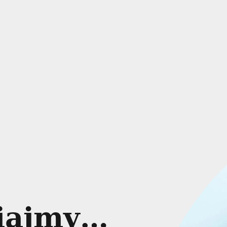
iajmy…