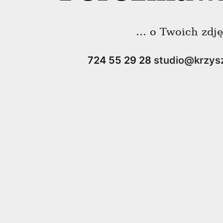
… o Twoich zdj
724 55 29 28
studio@krzys