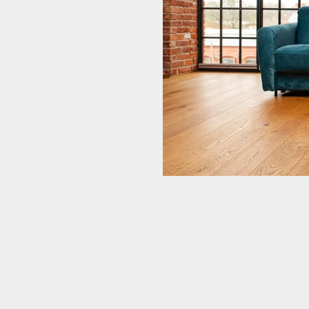
i biznesowej.
 dostrzegli jego
swoją działalność i ofertę
 i potrzebujesz niebanalnej
pomoże Ci fotografia