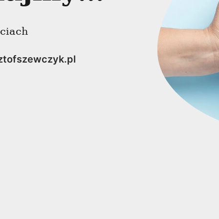
ęciach
ztofszewczyk.pl