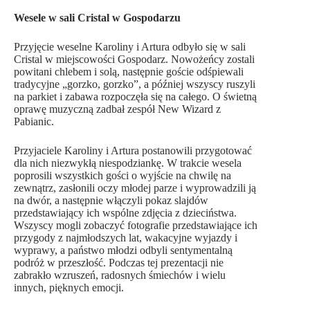
Wesele w sali Cristal w Gospodarzu
Przyjęcie weselne Karoliny i Artura odbyło się w sali
Cristal w miejscowości Gospodarz. Nowożeńcy zostali
powitani chlebem i solą, następnie goście odśpiewali
tradycyjne „gorzko, gorzko”, a później wszyscy ruszyli
na parkiet i zabawa rozpoczęła się na całego. O świetną
oprawę muzyczną zadbał zespół New Wizard z
Pabianic.
Przyjaciele Karoliny i Artura postanowili przygotować
dla nich niezwykłą niespodziankę. W trakcie wesela
poprosili wszystkich gości o wyjście na chwilę na
zewnątrz, zasłonili oczy młodej parze i wyprowadzili ją
na dwór, a następnie włączyli pokaz slajdów
przedstawiający ich wspólne zdjęcia z dzieciństwa.
Wszyscy mogli zobaczyć fotografie przedstawiające ich
przygody z najmłodszych lat, wakacyjne wyjazdy i
wyprawy, a państwo młodzi odbyli sentymentalną
podróż w przeszłość. Podczas tej prezentacji nie
zabrakło wzruszeń, radosnych śmiechów i wielu
innych, pięknych emocji.