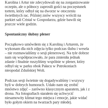
Karolina i Artur nie zdecydowali się na zorganizowanie
oczepin, ale o północy zaprosili gości na poczęstunek
tortem, który odbył się na dworze w otoczeniu
świetlistych rac. Później znów wszyscy wrócili na
parkiet sali Cristal w Gospodarzu, gdzie bawili się
jeszcze wiele godzin.
Spontaniczny ślubny plener
Początkowo umówiłem się z Karoliną i Arturem, że
wykonam dla nich zdjęcia tylko podczas ślubu i wesela
– nie rozmawialiśmy o sesji plenerowej. Na tyle dobrze
nam się współpracowało, że para zmieniła jednak
zdanie i finalnie ruszyliśmy wspólnie w plener, który
odbył się w parku obok Pałacu w Pstrokoniach
nieopodal Zduńskiej Woli.
Podczas sesji świetnie się dogadywaliśmy i wszyscy
byli w dobrych humorach. Udało nam się zrobić
mnóstwo zdjęć – zarówno klasycznym aparatem, jak i z
drona. Na fotografiach starałem się uchwycić
niesamowity klimat tego miejsca i emocje, jakie widać
było gołym okiem na twarzach pary młodej.