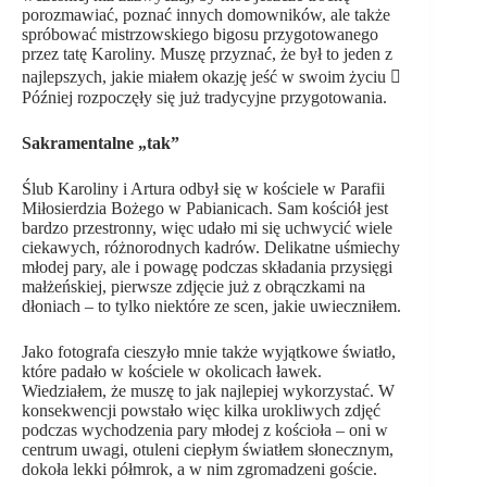
porozmawiać, poznać innych domowników, ale także
spróbować mistrzowskiego bigosu przygotowanego
przez tatę Karoliny. Muszę przyznać, że był to jeden z
najlepszych, jakie miałem okazję jeść w swoim życiu 
Później rozpoczęły się już tradycyjne przygotowania.
Sakramentalne „tak”
Ślub Karoliny i Artura odbył się w kościele w Parafii
Miłosierdzia Bożego w Pabianicach. Sam kościół jest
bardzo przestronny, więc udało mi się uchwycić wiele
ciekawych, różnorodnych kadrów. Delikatne uśmiechy
młodej pary, ale i powagę podczas składania przysięgi
małżeńskiej, pierwsze zdjęcie już z obrączkami na
dłoniach – to tylko niektóre ze scen, jakie uwieczniłem.
Jako fotografa cieszyło mnie także wyjątkowe światło,
które padało w kościele w okolicach ławek.
Wiedziałem, że muszę to jak najlepiej wykorzystać. W
konsekwencji powstało więc kilka urokliwych zdjęć
podczas wychodzenia pary młodej z kościoła – oni w
centrum uwagi, otuleni ciepłym światłem słonecznym,
dokoła lekki półmrok, a w nim zgromadzeni goście.