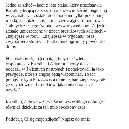
Jedno ze zdjęć – kadr z lotu ptaka, który przedstawia
Karolinę leżącą na złamanym drzewie wśród magicznej
wręcz natury – zostało docenione nie tylko przez parę
młodą, ale także przez portal zrzeszający fotografów
ślubnych z całego świata –
www.mywed.com
. Zdjęcie
zostało umieszczone w trzech prestiżowych galeriach –
„najlepsze w roku”, „najlepsze w tygodniu” oraz
„wybór redaktorów”. To dla mnie ogromny powód do
dumy.
Nie udałoby się to jednak, gdyby nie świetna
współpraca z Karoliną i Arturem, którzy do sesji
podeszli w świetnych nastrojach i potraktowali ją jako
przygodę, którą z chęcią będą wspominać. To ich
podejście było kluczowe, a mnie najbardziej cieszy fakt,
że są zadowoleni z efektów, jakie udało nam się
uzyskać.
Karolino, Arturze – życzę Wam wszystkiego dobrego i
również dziękuję za tak miło spędzony czas!
Podobają Ci się moje zdjęcia?
Napisz do mnie