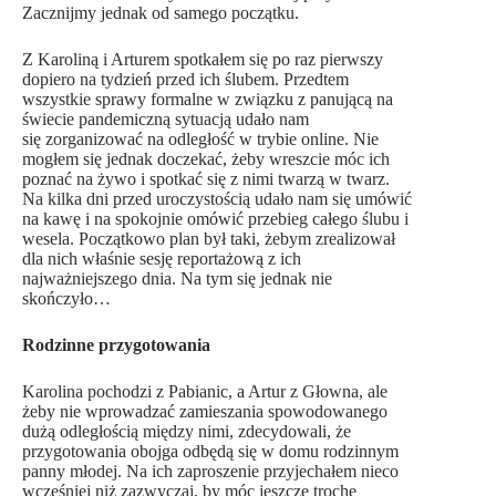
Zacznijmy jednak od samego początku.
Z Karoliną i Arturem spotkałem się po raz pierwszy
dopiero na tydzień przed ich ślubem. Przedtem
wszystkie sprawy formalne w związku z panującą na
świecie pandemiczną sytuacją udało nam
się zorganizować na odległość w trybie online. Nie
mogłem się jednak doczekać, żeby wreszcie móc ich
poznać na żywo i spotkać się z nimi twarzą w twarz.
Na kilka dni przed uroczystością udało nam się umówić
na kawę i na spokojnie omówić przebieg całego ślubu i
wesela. Początkowo plan był taki, żebym zrealizował
dla nich właśnie sesję reportażową z ich
najważniejszego dnia. Na tym się jednak nie
skończyło…
Rodzinne przygotowania
Karolina pochodzi z Pabianic, a Artur z Głowna, ale
żeby nie wprowadzać zamieszania spowodowanego
dużą odległością między nimi, zdecydowali, że
przygotowania obojga odbędą się w domu rodzinnym
panny młodej. Na ich zaproszenie przyjechałem nieco
wcześniej niż zazwyczaj, by móc jeszcze trochę